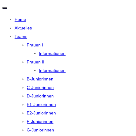
N
a
v
Home
i
Aktuelles
g
a
Teams
t
i
Frauen I
o
n
Informationen
u
m
Frauen II
s
c
Informationen
h
a
B-Juniorinnen
l
C-Juniorinnen
t
e
D-Juniorinnen
n
E1-Juniorinnen
E2-Juniorinnen
F-Juniorinnen
G-Juniorinnen