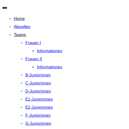
N
a
v
Home
i
Aktuelles
g
a
Teams
t
i
Frauen I
o
n
Informationen
u
m
Frauen II
s
c
Informationen
h
a
B-Juniorinnen
l
C-Juniorinnen
t
e
D-Juniorinnen
n
E1-Juniorinnen
E2-Juniorinnen
F-Juniorinnen
G-Juniorinnen