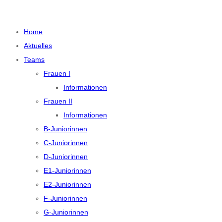
N
a
Home
v
Aktuelles
i
Teams
g
Frauen I
a
Informationen
t
i
Frauen II
o
Informationen
n
B-Juniorinnen
u
C-Juniorinnen
m
D-Juniorinnen
s
E1-Juniorinnen
c
h
E2-Juniorinnen
a
F-Juniorinnen
l
G-Juniorinnen
t