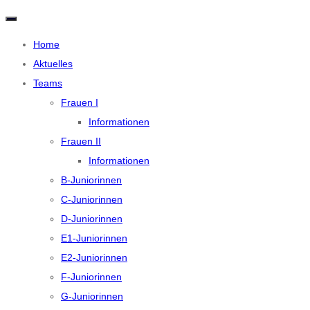
N
a
v
Home
i
Aktuelles
g
a
Teams
t
i
Frauen I
o
n
Informationen
u
m
Frauen II
s
c
Informationen
h
a
B-Juniorinnen
l
C-Juniorinnen
t
e
D-Juniorinnen
n
E1-Juniorinnen
E2-Juniorinnen
F-Juniorinnen
G-Juniorinnen