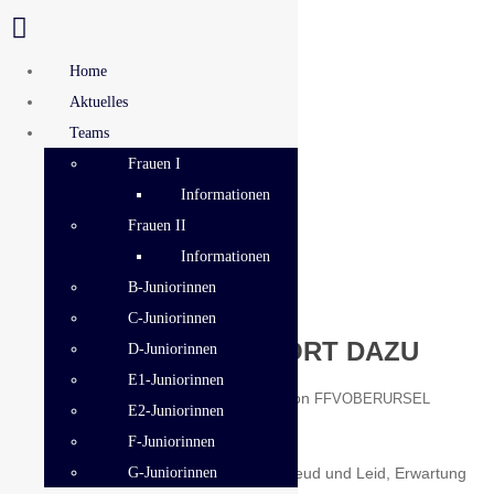
Home
Aktuelles
Teams
Frauen I
Informationen
Frauen II
Informationen
B-Juniorinnen
ALLGEMEIN
C-Juniorinnen
DER SCHIRI GEHÖRT DAZU
D-Juniorinnen
E1-Juniorinnen
Veröffentlicht am
von
30. Oktober 2019
FFVOBERURSEL
E2-Juniorinnen
F-Juniorinnen
Fussball lebt von und mit Emotionen. Freud und Leid, Erwartung
G-Juniorinnen