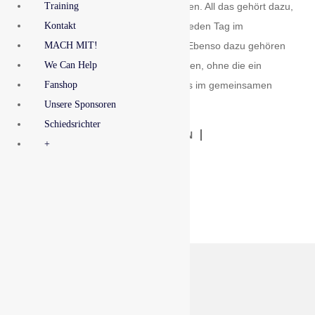
und Enttäuschung, Jubel und auch Tränen. All das gehört dazu,
Training
wenn sich Fussballer*innen allen Ortes jeden Tag im
Kontakt
Spielbetrieb zum Kräftemessen treffen. Ebenso dazu gehören
MACH MIT!
auch Respekt für die Leistung der anderen, ohne die ein
We Can Help
Messen nicht möglich wäre und Fairness im gemeinsamen
Fanshop
Umgang miteinander. […]
Unsere Sponsoren
Schiedsrichter
WEITERLESEN
+