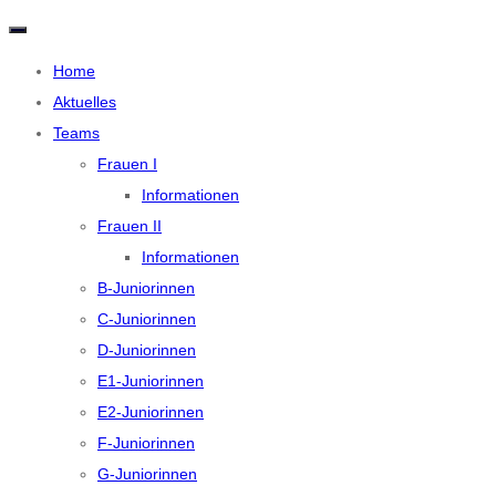
N
a
v
Home
i
Aktuelles
g
a
Teams
t
i
Frauen I
o
n
Informationen
u
m
Frauen II
s
c
Informationen
h
a
B-Juniorinnen
l
C-Juniorinnen
t
e
D-Juniorinnen
n
E1-Juniorinnen
E2-Juniorinnen
F-Juniorinnen
G-Juniorinnen