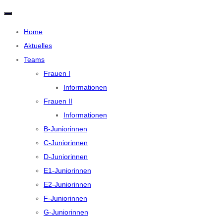
N
a
v
Home
i
Aktuelles
g
a
Teams
t
i
Frauen I
o
n
Informationen
u
m
Frauen II
s
c
Informationen
h
a
B-Juniorinnen
l
C-Juniorinnen
t
e
D-Juniorinnen
n
E1-Juniorinnen
E2-Juniorinnen
F-Juniorinnen
G-Juniorinnen